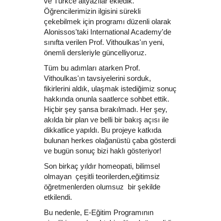
ve Türkce altyazılar ekledik.
Öğrencilerimizin ilgisini sürekli
çekebilmek için programı düzenli olarak
Alonissos'taki International Academy'de
sınıfta verilen Prof. Vithoulkas'ın yeni,
önemli dersleriyle güncelliyoruz.
Tüm bu adımları atarken Prof.
Vithoulkas'ın tavsiyelerini sorduk,
fikirlerini aldık, ulaşmak istediğimiz sonuç
hakkında onunla saatlerce sohbet ettik.
Hiçbir şey şansa bırakılmadı. Her şey,
akılda bir plan ve belli bir bakış açısı ile
dikkatlice yapıldı. Bu projeye katkıda
bulunan herkes olağanüstü çaba gösterdi
ve bugün sonuç bizi haklı gösteriyor!
Son birkaç yıldır homeopati, bilimsel
olmayan çeşitli teorilerden,eğitimsiz
öğretmenlerden olumsuz bir şekilde
etkilendi.
Bu nedenle, E-Eğitim Programının