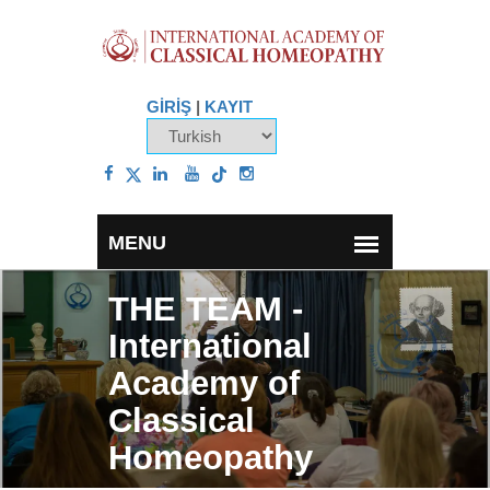
GİRİŞ
|
KAYIT
THE TEAM -
International
Academy of
Classical
Homeopathy