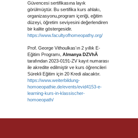
Güvencesi sertifikasına layık
görülmüştür. Bu sertifika kurs ahlakı,
organizasyonu,program içeriği, eğitim
düzeyi, öğretim seviyesini değerlendiren
bir kalite göstergesidir.
https://www.facultyofhomeopathy.org/
Prof. George Vithoulkas'ın 2 yıllık E-
Eğitim Programı,
Almanya DZVhÄ
tarafından 2023-0191-ZV kayıt numarası
ile akredite edilmiştir ve kurs öğrencileri
Sürekli Eğitim için 20 Kredi alacaktır.
https://www.weiterbildung-
homoeopathie.de/events/evid4153-e-
learning-kurs-in-klassischer-
homoeopath/