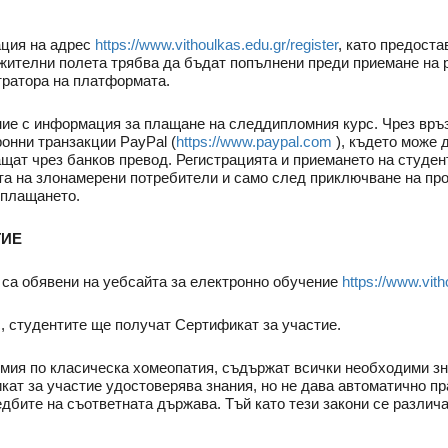
ация на адрес
https://www.vithoulkas.edu.gr/register
, като предоста
жителни полета трябва да бъдат попълнени преди приемане на 
тратора на платформата.
ие с информация за плащане на следдипломния курс. Чрез връз
онни транзакции PayPal (
https://www.paypal.com
), където може 
щат чрез банков превод. Регистрацията и приемането на студен
ята на злонамерени потребители и само след приключване на п
 плащането.
ТИЕ
 са обявени на уебсайта за електронно обучение
https://www.vith
 студентите ще получат Сертификат за участие.
ия по класическа хомеопатия, съдържат всички необходими знан
кат за участие удостоверява знания, но не дава автоматично пр
дбите на съответната държава. Тъй като тези закони се различав