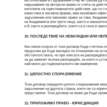
експлоатиран и съдържанието му не трябва да се 
нарушаване на авторски права се счита за дейст
изготвяне на гореспоменатите действия, ще се с
известява в писмена форма, има незабавен ефект
задължение или законово право за това, Академ
на Академията или трети лица, както и наказате
и 8, както и разпоредбите, които са в сила в прил
10. ПОСЛЕДСТВИЕ НА НЕВАЛИДНИ ИЛИ Н
Ако някоя клауза от този договор бъде счетена о
продължи да бъде валиден по отношение на остан
обстоятелствата, че при липсата на разпоредбат
за да заменят всички разпоредби, за които е ус
най-много до първоначалното им намерение.
11. ЦЯЛОСТНО СПОРАЗУМЕНИЕ
Този договор определя цялото споразумение межд
задължение на другата страна, които не са изрич
представяне. Този договор не може да бъде пром
12. ПРИЛОЖИМО ПРАВО - ЮРИСДИКЦИЯ