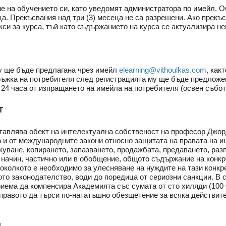
не на обучението си, като уведомят администратора по имейл. 
а. Прекъсвания над три (3) месеца не са разрешени. Ако прекъс
си за курса, тъй като съдържанието на курса се актуализира н
у ще бъде предлагана чрез имейл
elearning@vithoulkas.com
, как
ъжка на потребителя след регистрацията му ще бъде предложен
 24 часа от изпращането на имейла на потребителя (освен събот
Т
авлява обект на интелектуална собственост на професор Джорд
о и от международните закони относно защитата на правата на и
уване, копирането, запазването, продажбата, предаването, раз
 е начин, частично или в обобщение, общото съдържание на конк
колкото е необходимо за улесняване на нуждите на тази конкр
то законодателство, води до поредица от сериозни санкции. В 
иема да компенсира Академията със сумата от сто хиляди (100 
 правото да търси по-нататъшно обезщетение за всяка действите
И