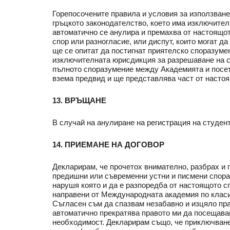
Горепосочените правила и условия за използване 
гръцкото законодателство, което има изключител
автоматично се анулира и премахва от настоящот
спор или разногласие, или диспут, които могат д
ще се опитат да постигнат приятелско споразумен
изключителната юрисдикция за разрешаване на с
пълното споразумение между Академията и посети
взема предвид и ще представлява част от настоя
13. ВРЪЩАНЕ
В случай на анулиране на регистрация на студент
14. ПРИЕМАНЕ НА ДОГОВОР
Декларирам, че прочетох внимателно, разбрах и 
предишни или съвременни устни и писмени спора
нарушя която и да е разпоредба от настоящото с
направени от Международната академия по класич
Съгласен съм да спазвам незабавно и изцяло пра
автоматично прекратява правото ми да посещава
необходимост. Декларирам също, че приключване