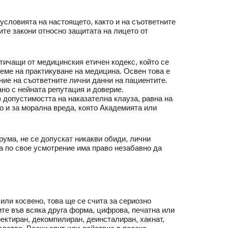
условията на настоящето, както и на съответните
те закони относно защитата на лицето от
тичащи от медицинския етичен кодекс, който се
реме на практикуване на медицина. Освен това е
ние на съответните лични данни на пациентите.
ано с нейната репутация и доверие.
 допустимостта на наказателна клауза, равна на
о и за морална вреда, която Академията или
рума, не се допускат никакви обиди, лични
а по свое усмотрение има право незабавно да
или косвено, това ще се счита за сериозно
ите във всяка друга форма, цифрова, печатна или
ектиран, декомпилиран, деинсталиран, хакнат,