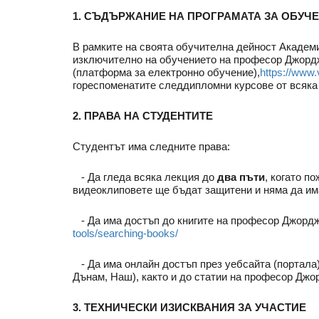
1. СЪДЪРЖАНИЕ НА ПРОГРАМАТА ЗА ОБУЧ
В рамките на своята обучителна дейност Академи
изключително на обучението на професор Джордж
(платформа за електронно обучение),
https://www.
гореспоменатите следдипломни курсове от всяка 
2. ПРАВА НА СТУДЕНТИТЕ
Студентът има следните права:
- Да гледа всяка лекция до
два пъти
, когато п
видеоклиповете ще бъдат защитени и няма да има
- Да има достъп до книгите на професор Джордж
tools/searching-books/
- Да има онлайн достъп през уебсайта (портала
Дънам, Наш), както и до статии на професор Джо
3. ТЕХНИЧЕСКИ ИЗИСКВАНИЯ ЗА УЧАСТИЕ