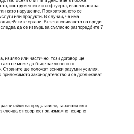
едства. Всеки опит или действие в посока
ето, инструментите и софтуерът, използвани за
тан като нарушение. Прекратяването се
слуги или продукти. В случай, че има
олицейските органи. Възстановяването на вреди
, следва да се извършва съгласно разпоредбите 7
а, изцяло или частично, този договор ще
н ако не може да бъде заключено от
р. Страните ще положат всички разумни усилия,
сно приложимото законодателство и се доближават
 разчитайки на представяне, гаранция или
 изключва отговорност за измамно невярно