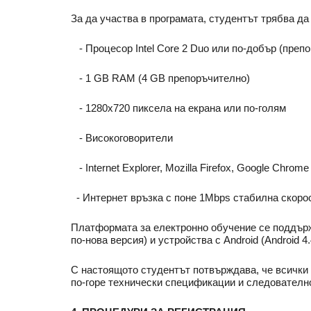
За да участва в програмата, студентът трябва д
‐ Процесор Intel Core 2 Duo или по-добър (препо
‐ 1 GB RAM (4 GB препоръчително)
‐ 1280x720 пиксела на екрана или по-голям
‐ Високоговорители
‐ Internet Explorer, Mozilla Firefox, Google Chrom
‐ Интернет връзка с поне 1Mbps стабилна скорос
Платформата за електронно обучение се поддържа 
по-нова версия) и устройства с Android (Android 4
С настоящото студентът потвърждава, че всички 
по-горе технически спецификации и следователно