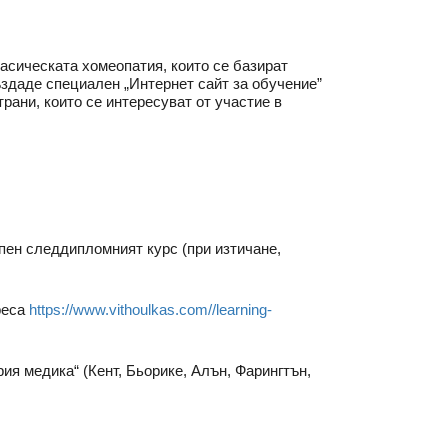
асическата хомеопатия, които се базират
здаде специален „Интернет сайт за обучение”
рани, които се интересуват от участие в
ъпен следдипломният курс (при изтичане,
реса
https://www.vithoulkas.com//learning-
рия медика“ (Кент, Бьорике, Алън, Фарингтън,