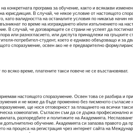
на конкретната програма за обучение, както и всякакви изменени
на юрисдикция. В случай, че някое условие от настоящото спор
о, като валидността на останалите условия по никакъв начин ня
а възникнат по време на изграждането и/или изпълнението на на
ие. В случай, че договарящите се страни не успеят да постигна
пора или разногласието, или диспута принадлежи на гръцките 
теля-потребител-студент, което е еднакво обвързващо и за два
щото споразумение, освен ако не е предварително формулирано 
 по всяко време, платените такси повече не се възстановяват.
приемам настоящото споразумение. Освен това се разбира и при
зумения и не може да бъде променяно без писменото съгласие н
поразумение, ще нося отговорност за плащането на всички такси
еска хомеопатия. Съгласен съм да се държа професионално и у
вилата, разпоредбите и политиките на Академията. Неспазване
м допълнително обучение. Академията си запазва правото да п
то на процеса на регистрация чрез интернет сайта на Междуна