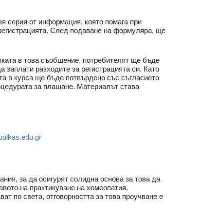
вя серия от информация, която помага при
регистрацията. След подаване на формуляра, ще
ката в това съобщение, потребителят ще бъде
да заплати разходите за регистрацията си. Като
та в курса ще бъде потвърдено със съгласието
роцедурата за плащане. Материалът става
oulkas.edu.gr
ия, за да осигурят солидна основа за това да
авото на практикуване на хомеопатия.
ат по света, отговорността за това проучване е