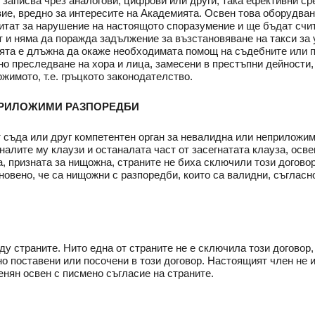
записва чрез аналогови, цифрови или други, така ефективни ср
вие, вредно за интересите на Академията. Освен това оборудван
читат за нарушение на настоящото споразумение и ще бъдат счи
 и няма да поражда задължение за възстановяване на такси за у
ията е длъжна да окаже необходимата помощ на съдебните или п
лно преследване на хора и лица, замесени в престъпни дейности
ожимото, т.е. гръцкото законодателство.
ЕПРИЛОЖИМИ РАЗПОРЕДБИ
т съда или друг компетентен орган за невалидна или неприложим
алите му клаузи и останалата част от засегнатата клауза, осве
а, призната за нищожна, страните не биха сключили този догово
тановено, че са нищожни с разпоредби, които са валидни, съгла
у страните. Нито една от страните не е сключила този договор,
но поставени или посочени в този договор. Настоящият член не
енян освен с писмено съгласие на страните.