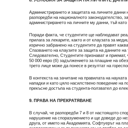
Администрирането и защитата на личните данни н
разпоредби на националното законодателство, за
администрирането на личните му данни, тъй като т
Поради факта, че студентите ще наблюдават реал
прилага за лекарите, както и от клаузата за мед
изрично забранено на студентите да правят каква
Спазването на клаузите за защита на данните на 
Следователно, Студентите признават и приемат, 
50 000 евро (б) задължението за плащане на обе
трето лице може да понесе в резултат на горесп
В контекста на зачитане на правилата на науката
нападки и като цяло насилствено поведение на п
прекъсне достъпа на студента-ползвател до еле
9. ПРАВА НА ПРЕКРАТЯВАНЕ
В случай, че разпоредби 7 и 8 от настоящото спо
нарушение на споразумението и ще доведе до нез
друга, от името на Академията. Софтуерът на пл