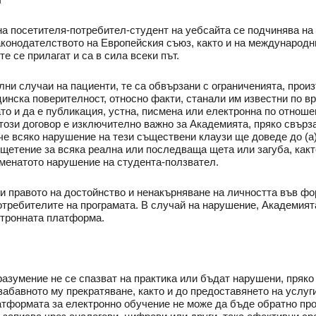
а посетителя-потребител-студент на уебсайта се подчинява на 
конодателството на Европейския съюз, както и на международни
е се прилагат и са в сила всеки път.
ни случаи на пациенти, те са обвързани с ограниченията, произ
ицинска поверителност, относно факти, станали им известни по в
то и да е публикация, устна, писмена или електронна по отноше
този договор е изключително важно за Академията, пряко свърз
че всяко нарушение на тези съществени клаузи ще доведе до (а)
зщетение за всяка реална или последваща щета или загуба, какт
оменатото нарушение на студента-ползвател.
 и правото на достойнство и ненакърняване на личността във фо
отребителите на програмата. В случай на нарушение, Академият
ктронната платформа.
разумение не се спазват на практика или бъдат нарушени, пряко 
абавното му прекратяване, както и до предоставянето на услуг
атформата за електронно обучение не може да бъде обратно про