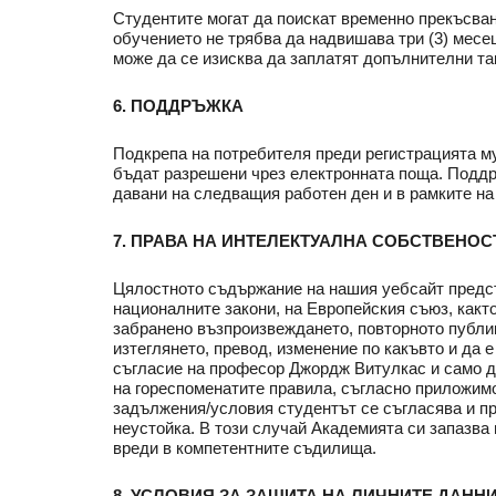
Студентите могат да поискат временно прекъсва
обучението не трябва да надвишава три (3) месец
може да се изисква да заплатят допълнителни так
6. ПОДДРЪЖКА
Подкрепа на потребителя преди регистрацията м
бъдат разрешени чрез електронната поща. Поддр
давани на следващия работен ден и в рамките на
7. ПРАВА НА ИНТЕЛЕКТУАЛНА СОБСТВЕНОС
Цялостното съдържание на нашия уебсайт предст
националните закони, на Европейския съюз, какт
забранено възпроизвеждането, повторното публик
изтеглянето, превод, изменение по какъвто и да
съгласие на професор Джордж Витулкас и само до
на гореспоменатите правила, съгласно приложимо
задължения/условия студентът се съгласява и пр
неустойка. В този случай Академията си запазва
вреди в компетентните съдилища.
8. УСЛОВИЯ ЗА ЗАЩИТА НА ЛИЧНИТЕ ДАНН