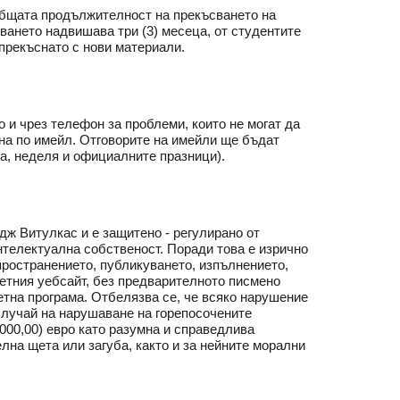
Общата продължителност на прекъсването на
ването надвишава три (3) месеца, от студентите
епрекъснато с нови материали.
то и чрез телефон за проблеми, които не могат да
а по имейл. Отговорите на имейли ще бъдат
а, неделя и официалните празници).
ж Витулкас и е защитено - регулирано от
нтелектуална собственост. Поради това е изрично
пространението, публикуването, изпълнението,
ретния уебсайт, без предварителното писмено
етна програма. Отбелязва се, че всяко нарушение
случай на нарушаване на горепосочените
000,00) евро като разумна и справедлива
лна щета или загуба, както и за нейните морални