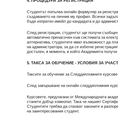
4. ПРОЦЕДУРИ ЗА РЕГИСТРАЦИЯ
Студентът попълва онлайн формуляр за регистр
създаването на личния му профил. Всички задъл
бъде изпратен имейл до кандидата и до админис
След регистрация, студентът ще получи съобщен
автоматично пренасочен към системата за електр
алтернатива, студентите имат възможност да пла
на администратора, за да се избегне регистраци
достъпен, в момента, в който Академията получи
5. ТАКСА ЗА ОБУЧЕНИЕ - УСЛОВИЯ ЗА УЧАС
Таксите за обучение за Следдипломните курсове
След завършване на онлайн следдипломния курс,
Курсовете, предлагани от Международната академ
станете добър хомеопат. Така че нашият Сертифи
Студентите трябва да спазват законите и разпоре
на заинтересования студент.