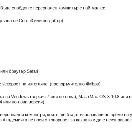
а бъде снабден с персонален компютър с най-малко:
ръчва се Core-i3 или по-добър)
e или браузър Safari
т/скорост на изтегляне. (препоръчително 4Mbps)
на Windows (версия 7 или по-нова), Mac (Mac OS X 10.8 или по-н
.4 или по-нова версия).
персонални компютри, които ще бъдат използвани по време на у
 Академията не носи отговорност за каквато и да е неизправнос