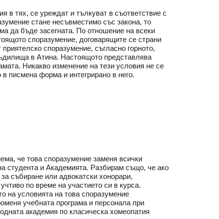
я в тях, се уреждат и тълкуват в съответствие с
азумение стане несъвместимо със закона, то
ма да бъде засегната. По отношение на всеки
стоящото споразумение, договарящите се страни
т приятелско споразумение, съгласно горното,
съдилища в Атина. Настоящото представлява
мата. Никакво изменение на тези условия не се
в писмена форма и интегрирано в него.
ема, че това споразумение заменя всички
а студента и Академията. Разбирам също, че ако
 за събиране или адвокатски хонорари,
чтиво по време на участието си в курса.
то на условията на това споразумение
роменя учебната програма и персонала при
родната академия по класическа хомеопатия