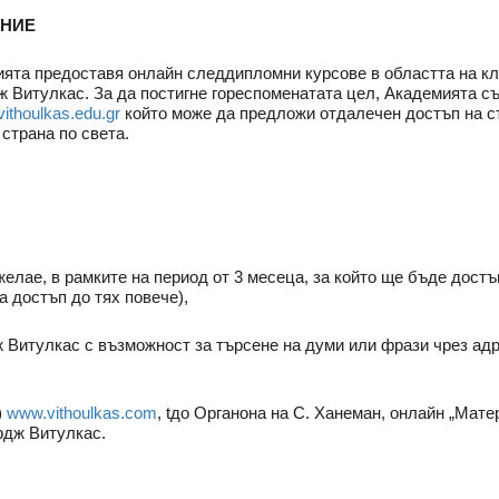
ЕНИЕ
ята предоставя онлайн следдипломни курсове в областта на кл
 Витулкас. За да постигне гореспоменатата цел, Академията съ
vithoulkas.edu.gr
който може да предложи отдалечен достъп на ст
страна по света.
ожелае, в рамките на период от 3 месеца, за който ще бъде дост
 достъп до тях повече),
 Витулкас с възможност за търсене на думи или фрази чрез ад
)
www.vithoulkas.com
, tдо Органона на С. Ханеман, онлайн „Мате
рдж Витулкас.