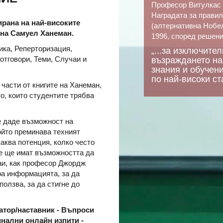
Професор Витулкас 
Наградата за правил
ирана на най-високите
(алтернативна Нобел
 на Самуел Ханеман.
1996, според решени
ка, Реперторизация,
„...за изключите
отговори, Теми, Случаи и
възраждането на
знания и обучен
по най-високи ст
части от книгите на Ханеман,
о, които студентите трябва
 даде възможност на
ойто преминава техният
каква потенция, колко често
 Те ще имат възможността да
аи, как професор Джордж
ра информацията, за да
ползва, за да стигне до
ратор/наставник - Въпроси
инални онлайн изпити -