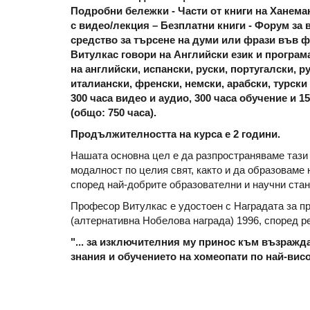
Подробни бележки - Части от книги на Ханема
с видео/лекция – Безплатни книги - Форум за 
средство за търсене на думи или фрази във 
Витулкас говори на Aнглийски език и програм
на английски, испански, руски, португалски, р
италиански, френски, немски, арабски, турски
300 часа видео и аудио, 300 часа обучение и 1
(общо: 750 часа).
Продължителността на курса е 2 години.
Нашата основна цел е да разпространяваме тази
модалност по целия свят, както и да образоваме
според най-добрите образователни и научни стан
Професор Витулкас е удостоен с Наградата за п
(алтернативна Нобелова награда) 1996, според р
"... за изключителния му принос към възражд
знания и обучението на хомеопати по най-висо