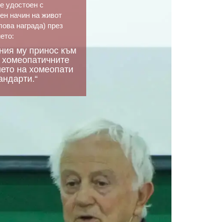
е удостоен с
ен начин на живот
ова награда) през
ето:
лния му принос към
 хомеопатичните
ието на хомеопати
андарти.“