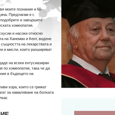
я моите познания и 60-
ина. Предлагам я с
а подобрите и завършите
еската хомеопатия.
кусии и насоки относно
та на Ханеман и Кент, водене
в същността на лекарствата и
и и мисли, които разширяват
даде на всеки ентусиазиран
я по хомеопатия, така че да
ания в бъдещето на
иви хора, които се грижат
агат за намаляване на болката
лкас
НИЕ