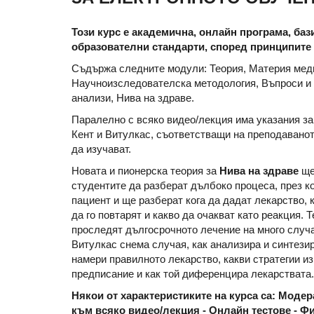
Този курс е академична, онлайн програма, баз
образователни стандарти, според принципите
Съдържа следните модули: Теория, Материя меди
Hаучноизследователскa методология, Въпроси и 
анализи, Нива на здраве.
Паралелно с всяко видео/лекция има указания за 
Кент и Витулкас, съответстващи на преподаванот
да изучават.
Новата и пионерска теория за
Нива на здраве
ще
студентите да разберат дълбоко процеса, през к
пациент и ще разберат кога да дадат лекарство, 
да го повтарят и какво да очакват като реакция.
проследят дългосрочното лечение на много случ
Витулкас снема случая, как анализира и синтези
намери правилното лекарство, какви стратегии из
предписание и как той диференцира лекарствата.
Някои от характеристиките на курса са: Моде
към всяко видео/лекция - Онлайн тестове - Ф