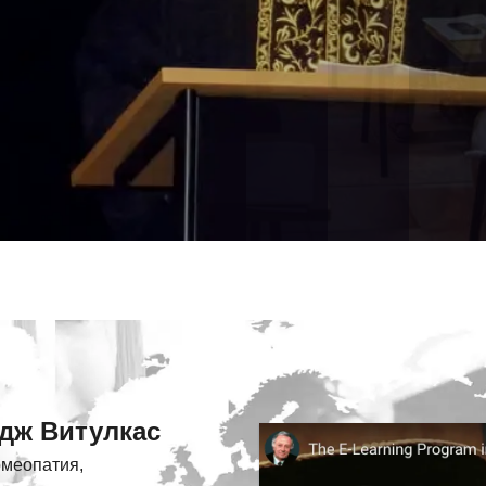
РИОД
дж Витулкас
омеопатия,