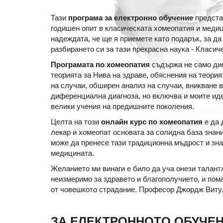
Тази
програма за eлектронно обучение
представ
годишен опит в класическата хомеопатия и медиц
надеждата, че ще я приемете като подарък, за д
разбирането си за тази прекрасна наука - Класич
Програмата по хомеопатия
съдържа не само дис
теорията за Нива на здраве, обяснения на теория
на случаи, обширен анализ на случаи, вникване 
диференциална диагноза, но включва и моите иде
велики учения на предишните поколения.
Целта на този
онлайн курс по хомеопатия
е да 
лекар и хомеопат основата за солидна база знани
може да пренесе тази традиционна мъдрост и зн
медицината.
Желанието ми винаги е било да уча онези талантл
неизмеримо за здравето и благополучието, и пом
от човешкото страдание. Професор Джордж Виту
ЗА ЕЛЕКТРОННОTO ОБУЧЕ