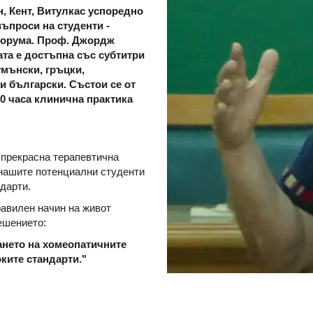
н, Кент, Витулкас успоредно
въпроси на студенти -
форума. Проф. Джордж
ата е достъпна със субтитри
умънски, гръцки,
 и български. Състои се от
50 часа клинична практика
 прекрасна терапевтична
 нашите потенциални студенти
дарти.
равилен начин на живот
ешението:
ането на хомеопатичните
ките стандарти."