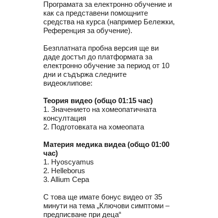
Програмата за електронно обучение и
как са представени помощните
средства на курса (например Бележки,
Референция за обучение).
Безплатната пробна версия ще ви
даде достъп до платформата за
електронно обучение за период от 10
дни и съдържа следните
видеоклипове:
Теория видео (общо 01:15 час)
1. Значението на хомеопатичната
консултация
2. Подготовката на хомеопата
Материя медика видеа (общо 01:00
час)
1. Hyoscyamus
2. Helleborus
3. Allium Cepa
С това ще имате бонус видео от 35
минути на тема „Ключови симптоми –
предписване при деца“