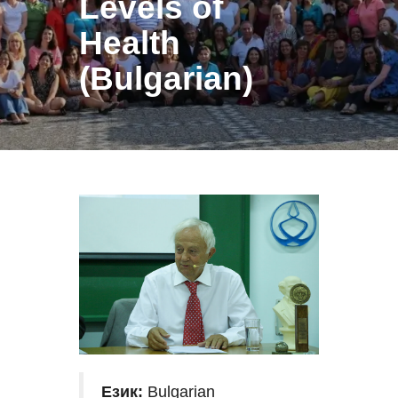
Levels of
Health
(Bulgarian)
Език:
Bulgarian