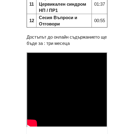
11
Цервикален синдром
01:37
НП / ПР1
Сесия Въпроси и
12
00:55
Отговори
Достъпът до онлайн съдържанието ще
бъде за : три месеца