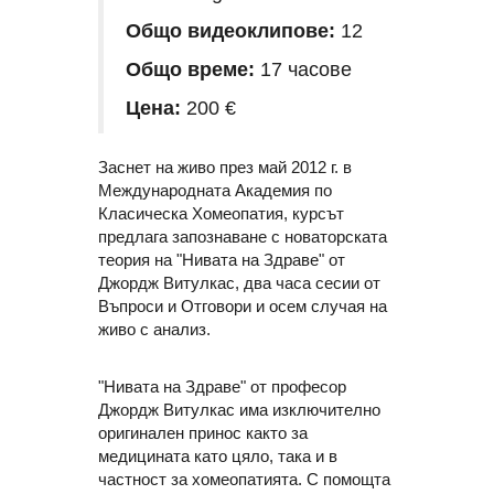
Общо видеоклипове:
12
Общо време:
17 часове
Цена:
200 €
Заснет на живо през май 2012 г. в
Международната Академия по
Класическа Хомеопатия, курсът
предлага запознаване с новаторската
теория на "Нивата на Здраве" от
Джордж Витулкас, два часа сесии от
Въпроси и Отговори и осем случая на
живо с анализ.
"Нивата на Здраве" от професор
Джордж Витулкас има изключително
оригинален принос както за
медицината като цяло, така и в
частност за хомеопатията. С помощта