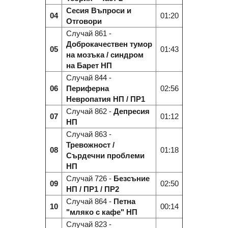
Сесия Въпроси и
04
01:20
Отговори
Случай 861 -
Доброкачествен тумор
05
01:43
на мозъка / синдром
на Барет НП
Случай 844 -
06
Периферна
02:56
Невропатия НП / ПР1
Случай 862 -
Депресия
07
01:12
НП
Случай 863 -
Тревожност /
08
01:18
Cърдечни проблеми
НП
Случай 726 -
Безсъние
09
02:50
НП / ПР1 / ПР2
Случай 864 -
Петна
10
00:14
"мляко с кафе" НП
Случай 823 -