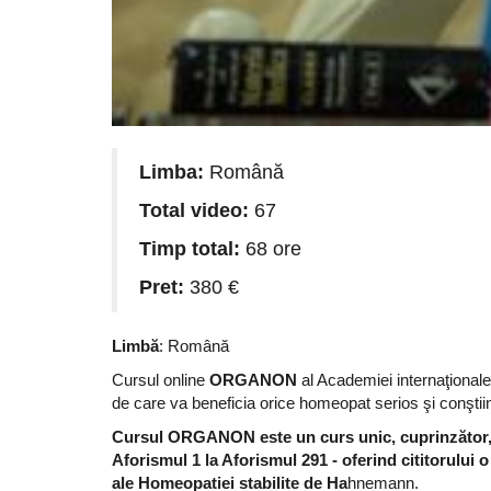
Limba:
Română
Total video:
67
Timp total:
68 ore
Pret:
380 €
Limbă
: Română
Cursul online
ORGANON
al Academiei internaţional
de care va beneficia orice homeopat serios şi conştii
Cursul ORGANON este un curs unic, cuprinzător, d
Aforismul 1 la Aforismul 291 - oferind cititorului 
ale Homeopatiei stabilite de Ha
hnemann.