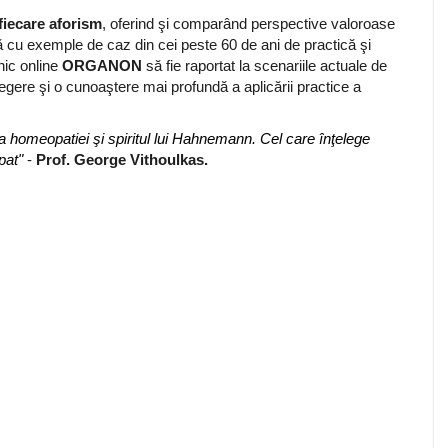
fiecare aforism
, oferind şi comparând perspective valoroase
cu exemple de caz din cei peste 60 de ani de practică şi
nic online
ORGANON
să fie raportat la scenariile actuale de
legere şi o cunoaştere mai profundă a aplicării practice a
 homeopatiei şi spiritul lui Hahnemann. Cel care înţelege
pat"
-
Prof. George Vithoulkas.