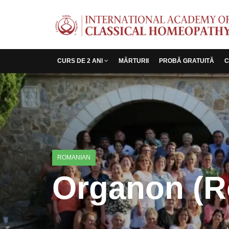
CURS DE 2 ANI
MĂRTURII
PROBĂ GRATUITĂ
C
ROMANIAN
Organon (R