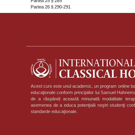
Partea 25 § 289
Partea 26 § 290-291
Acest curs este unul academic, un program online ba
educaţionale conform principiilor lui Samuel Hahnema
de a răspândi această minunată modalitate terap
asemenea de a educa potenţialii noştri studenţi conf
standarde educaţionale.