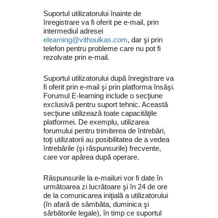
Suportul utilizatorului înainte de
înregistrare va fi oferit pe e‐mail, prin
intermediul adresei
elearning@vithoulkas.com
, dar şi prin
telefon pentru probleme care nu pot fi
rezolvate prin e-mail.
Suportul utilizatorului după înregistrare va
fi oferit prin e-mail şi prin platforma însăşi.
Forumul E-learning include o secţiune
exclusivă pentru suport tehnic. Această
secţiune utilizează toate capacităţile
platformei. De exemplu, utilizarea
forumului pentru trimiterea de întrebări,
toţi utilizatorii au posibilitatea de a vedea
întrebările (şi răspunsurile) frecvente,
care vor apărea după operare.
Răspunsurile la e‐mailuri vor fi date în
următoarea zi lucrătoare şi în 24 de ore
de la comunicarea iniţială a utilizatorului
(în afară de sâmbăta, duminica şi
sărbătorile legale), în timp ce suportul