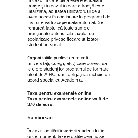
În cazul în care plata este efectuată în
tranşe şi în cazul în care o tranşă este
întârziată, abilitatea utilizatorului de a
avea acces în continuare la programul de
instruire va fi suspendată automat. Se
remarcă faptul că toate sumele
menţionate anterior ale taxelor de
şcolarizare privesc fiecare utilizator-
student personal.
Organizaţiile publice (cum ar fi
universităţi, colegii, etc.) care doresc să
le ofere studenţilor programul de formare
oferit de AIHC, sunt obligaţi să încheie un
acord special cu Academia.
Taxa pentru examenele online
Taxa pentru examenele online va fi de
370 de euro.
Rambursări
În cazul anulării înscrierii studentului în
orice moment, taxele plătite deja nu se