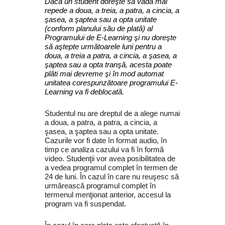
Dacă un student doreşte să vadă mai
repede a doua, a treia, a patra, a cincia, a
şasea, a şaptea sau a opta unitate
(conform planului său de plată) al
Programului de E-Learning şi nu doreşte
să aştepte următoarele luni pentru a
doua, a treia a patra, a cincia, a şasea, a
şaptea sau a opta tranşă, acesta poate
plăti mai devreme şi în mod automat
unitatea corespunzătoare programului E-
Learning va fi deblocată.
Studentul nu are dreptul de a alege numai
a doua, a patra, a patra, a cincia, a
şasea, a şaptea sau a opta unitate.
Cazurile vor fi date în format audio, în
timp ce analiza cazului va fi în formă
video. Studenţii vor avea posibilitatea de
a vedea programul complet în termen de
24 de luni. În cazul în care nu reuşesc să
urmărească programul complet în
termenul menţionat anterior, accesul la
program va fi suspendat.