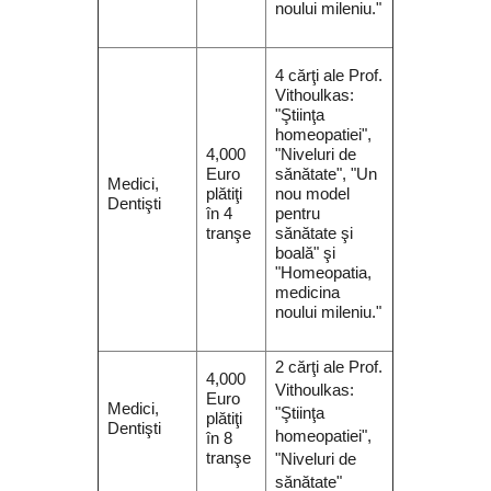
noului mileniu."
4 cărţi ale Prof.
Vithoulkas:
"Ştiinţa
homeopatiei",
4,000
"Niveluri de
Euro
sănătate", "Un
Medici,
plătiţi
nou model
Dentişti
în 4
pentru
tranşe
sănătate şi
boală" şi
"Homeopatia,
medicina
noului mileniu."
2 cărţi ale Prof.
4,000
Vithoulkas:
Euro
Medici,
"Ştiinţa
plătiţi
Dentişti
homeopatiei",
în 8
tranşe
"Niveluri de
sănătate"