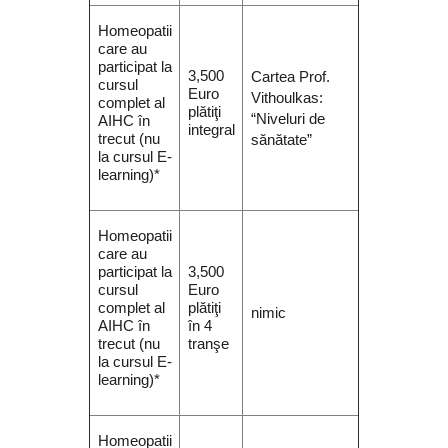
Homeopatii
care au
participat la
3,500
Cartea Prof.
cursul
Euro
Vithoulkas:
complet al
plătiţi
“Niveluri de
AIHC în
integral
trecut (nu
sănătate”
la cursul E-
learning)*
Homeopatii
care au
participat la
3,500
cursul
Euro
complet al
plătiţi
nimic
AIHC în
în 4
trecut (nu
tranşe
la cursul E-
learning)*
Homeopatii