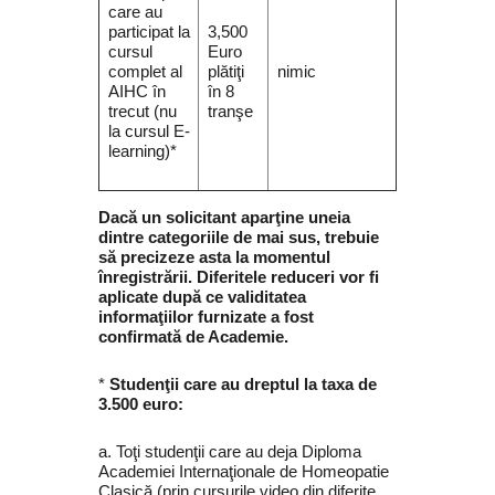
care au
participat la
3,500
cursul
Euro
complet al
plătiţi
nimic
AIHC în
în 8
trecut (nu
tranşe
la cursul E-
learning)*
Dacă un solicitant aparţine uneia
dintre categoriile de mai sus, trebuie
să precizeze asta la momentul
înregistrării. Diferitele reduceri vor fi
aplicate după ce validitatea
informaţiilor furnizate a fost
confirmată de Academie.
*
Studenţii care au dreptul la taxa de
3.500 euro:
a. Toţi studenţii care au deja Diploma
Academiei Internaţionale de Homeopatie
Clasică (prin cursurile video din diferite