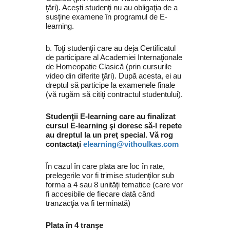
ţări). Aceşti studenţi nu au obligaţia de a
susţine examene în programul de E-
learning.
b. Toţi studenţii care au deja Certificatul
de participare al Academiei Internaţionale
de Homeopatie Clasică (prin cursurile
video din diferite ţări). După acesta, ei au
dreptul să participe la examenele finale
(vă rugăm să citiţi contractul studentului).
Studenţii E-learning care au finalizat
cursul E-learning şi doresc să-l repete
au dreptul la un preţ special. Vă rog
contactaţi
elearning@vithoulkas.com
În cazul în care plata are loc în rate,
prelegerile vor fi trimise studenţilor sub
forma a 4 sau 8 unităţi tematice (care vor
fi accesibile de fiecare dată când
tranzacţia va fi terminată)
Plata în 4 tranşe