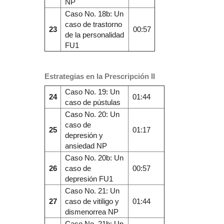
NP
Caso No. 18b: Un
caso de trastorno
23
00:57
de la personalidad
FU1
Estrategias en la Prescripción II
Caso No. 19: Un
24
01:44
caso de pústulas
Caso No. 20: Un
caso de
25
01:17
depresión y
ansiedad NP
Caso No. 20b: Un
26
caso de
00:57
depresión FU1
Caso No. 21: Un
27
caso de vitiligo y
01:44
dismenorrea NP
Caso No. 21b: Un