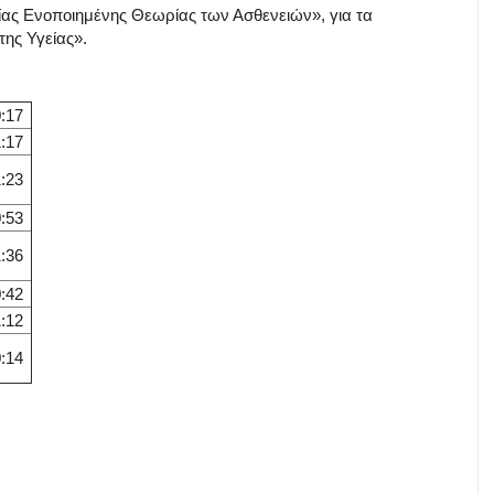
ίας Ενοποιημένης Θεωρίας των Ασθενειών», για τα
της Υγείας».
:17
:17
:23
:53
:36
:42
:12
:14