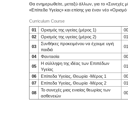
Θα ενημερωθείτε, μεταξύ άλλων, για το «Συνεχές μ
«Επίπεδα Υγείας» και επίσης για έναν νέο «Ορισμό 
Curriculum Course
01
Ορισμός της υγείας (μέρος 1)
00
02
Ορισμός της υγείας (μέρος 2)
01
Συνθήκες προκειμένου να έχουμε υγιή
03
01
παιδιά
04
Φαντασία
00
Η σύλληψη της ιδέας των Επιπέδων
05
01
Υγείας
06
Επίπεδα Υγείας, Θεωρία -Μέρος 1
00
07
Επίπεδα Υγείας, Θεωρία -Μέρος 2
01
Το συνεχές μιας ενιαίας θεωρίας των
08
00
ασθενειών