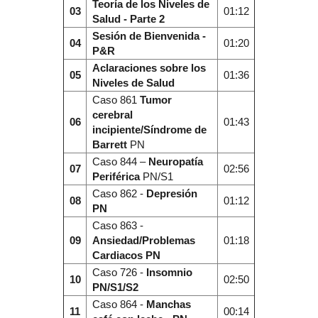
Teoría de los Niveles de
03
01:12
Salud - Parte 2
Sesión de Bienvenida -
04
01:20
P&R
Aclaraciones sobre los
05
01:36
Niveles de Salud
Caso 861
Tumor
cerebral
06
01:43
incipiente/Síndrome de
Barrett
PN
Caso 844 –
Neuropatía
07
02:56
Periférica
PN/S1
Caso 862 -
Depresión
08
01:12
PN
Caso 863 -
09
Ansiedad/Problemas
01:18
Cardiacos PN
Caso 726 -
Insomnio
10
02:50
PN/S1/S2
Caso 864 -
Manchas
11
00:14