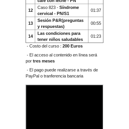
café con leche - PN
Caso 823 -
Síndrome
12
01:37
cervical - PN/S1
Sesión P&R(preguntas
13
00:55
y respuestas)
Las condiciones para
14
01:23
tener niños saludables
- Costo del curso :
200 Euros
- El acceso al contenido en línea será
por
tres meses
- El pago puede realizarse a través de
PayPal o tranferencia bancaria