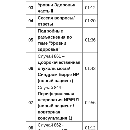
Уровни Здоровья
03
01:12
часть II
Сессия вопросы/
04
01:20
ответы
Подробные
разъяснения по
05
01:36
теме "Уровни
здоровья”
Случай 861 –
Доброкачественная
06
опухоль мозга/
01:43
Синдром Барре NP
(новый пациент)
Случай 844 -
Периферическая
невропатия NP/FU1
07
02:56
(новый пациент /
повторная
консультация 1)
Случай 862 -
08
01:12