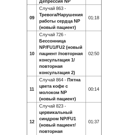
Депрессия NP
Случай 863 -
Тревога/Нарушения
09
01:18
работы сердца NP
(новый пациент)
Случай 726 -
Бессонница
NP/FU1/FU2 (новый
10
пациент /повторная
02:50
консультация 1/
повторная
консультация 2)
Случай 864 -
Пятна
цвета кофе с
11
00:14
молоком NP
(новый пациент)
Случай 823 -
цервикальный
синдром NP/FU1
12
01:37
(новый пациент/
повторная