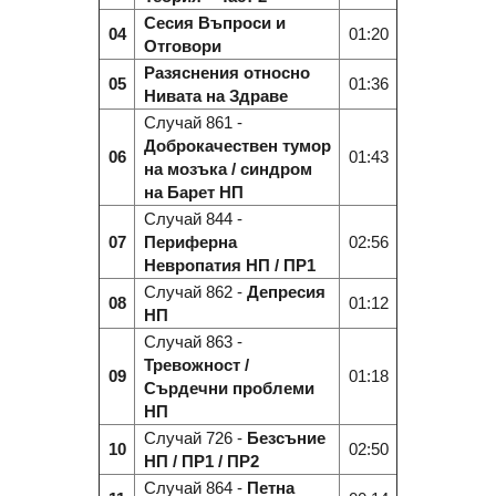
Сесия Въпроси и
04
01:20
Отговори
Разяснения относно
05
01:36
Нивата на Здраве
Случай 861 -
Доброкачествен тумор
06
01:43
на мозъка / синдром
на Барет НП
Случай 844 -
07
Периферна
02:56
Невропатия НП / ПР1
Случай 862 -
Депресия
08
01:12
НП
Случай 863 -
Тревожност /
09
01:18
Cърдечни проблеми
НП
Случай 726 -
Безсъние
10
02:50
НП / ПР1 / ПР2
Случай 864 -
Петна