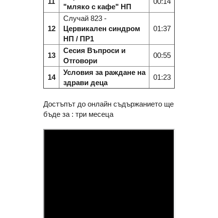
11
00:14
"мляко с кафе" НП
Случай 823 -
12
Цервикален синдром
01:37
НП / ПР1
Сесия Въпроси и
13
00:55
Отговори
Условия за раждане на
14
01:23
здрави деца
Достъпът до онлайн съдържанието ще
бъде за : три месеца