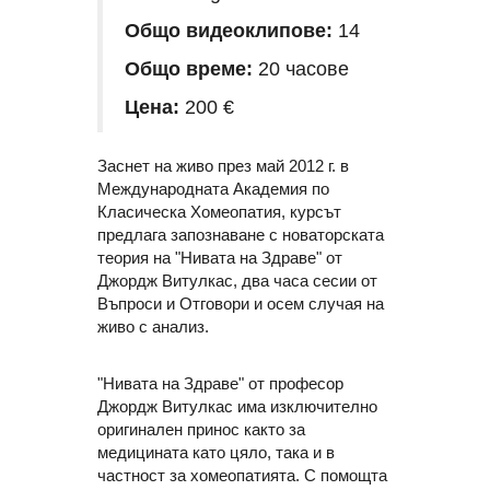
Общо видеоклипове:
14
Общо време:
20 часове
Цена:
200 €
Заснет на живо през май 2012 г. в
Международната Академия по
Класическа Хомеопатия, курсът
предлага запознаване с новаторската
теория на "Нивата на Здраве" от
Джордж Витулкас, два часа сесии от
Въпроси и Отговори и осем случая на
живо с анализ.
"Нивата на Здраве" от професор
Джордж Витулкас има изключително
оригинален принос както за
медицината като цяло, така и в
частност за хомеопатията. С помощта