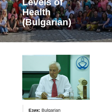
Levels of
Health
(Bulgarian)
Език:
Bulgarian