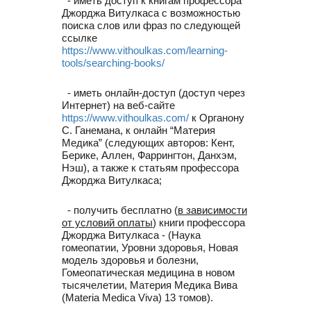
- иметь доступ к книгам профессора
Джорджа Витулкаса с возможностью
поиска слов или фраз по следующей
ссылке
https://www.vithoulkas.com/learning-
tools/searching-books/
- иметь онлайн-доступ (доступ через
Интернет) на веб-сайте
https://www.vithoulkas.com/
к Органону
С. Ганемана, к онлайн “Материя
Медика” (следующих авторов: Кент,
Берике, Аллен, Фаррингтон, Данхэм,
Нэш), а также к статьям профессора
Джорджа Витулкаса;
- получить бесплатно (
в зависимости
от условий оплаты
) книги профессора
Джорджа Витулкаса - (Наука
гомеопатии, Уровни здоровья, Новая
модель здоровья и болезни,
Гомеопатическая медицина в новом
тысячелетии, Материя Медика Вива
(Materia Medica Viva) 13 томов).