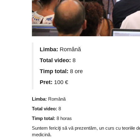
Limba:
Română
Total video:
8
Timp total:
8 ore
Pret:
100 €
Limba:
Română
Total video:
8
Timp total:
8 horas
Suntem fericiţi să vă prezentăm, un curs cu teoriile de
medicină.