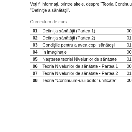
Veţi fi informaţi, printre altele, despre "Teoria Continu
"Definiţie a sănătăţii".
Curriculum de curs
01
Definiţia sănătăţii (Partea 1)
00
02
Definiţia sănătăţii (Partea 2)
01
03
Condiţiile pentru a avea copii sănătoşi
01
04
În imaginaţie
00
05
Naşterea teoriei Nivelurilor de sănătate
01
06
Teoria Nivelurilor de sănătate - Partea 1
00
07
Teoria Nivelurilor de sănătate - Partea 2
01
08
Teoria "Continuum-ului bolilor unificate"
00