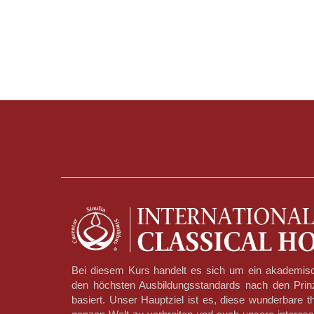
Bei diesem Kurs handelt es sich um ein akademis
den höchsten Ausbildungsstandards nach den Pri
basiert. Unser Hauptziel ist es, diese wunderbare t