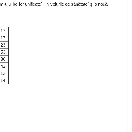
um-ului bolilor unificate", "Nivelurile de sănătate" şi o nouă
:17
:17
:23
:53
:36
:42
:12
:14